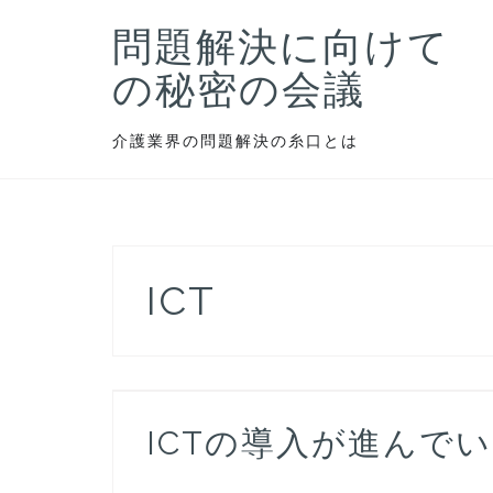
コ
問題解決に向けて
ン
テ
の秘密の会議
ン
ツ
介護業界の問題解決の糸口とは
へ
ス
キ
ッ
プ
ICT
ICTの導入が進んで