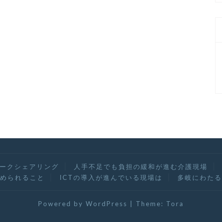
ークシェアリング
人手不足でも負担の緩和が進む介護現場
められること
ICTの導入が進んでいる現場は
多岐にわたる
Powered by WordPress
|
Theme:
Tora