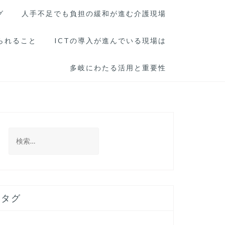
グ
人手不足でも負担の緩和が進む介護現場
られること
ICTの導入が進んでいる現場は
多岐にわたる活用と重要性
検
索:
タグ